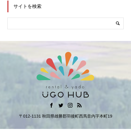
サイトを検索
〒012-1131 秋田県雄勝郡羽後町西馬音内字本町19