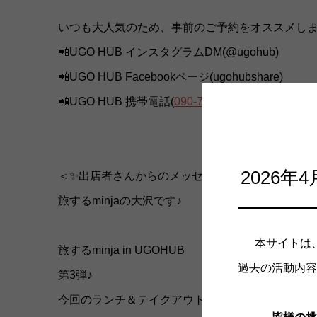
いつも大人気のため、事前のご予約をオススメしま
📲UGO HUB インスタグラムDM(@ugohub)
📲UGO HUB Facebookページ(ugohubshare)
📲UGO HUB 携帯電話(
090-7428-8697
)
2026
＜✨出店者さんからのメッセージ✨＞
旅するminjaの大沢です♪
本サイトは
旅するminja in UGOHUB
過去の活動内容
第3弾♪
今回のランチ＆テイクアウトメニューは