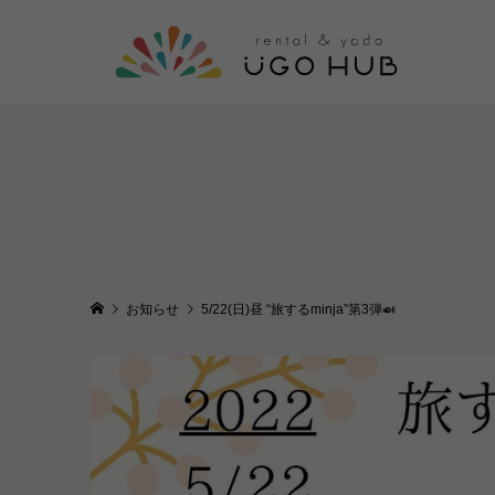
お知らせ
5/22(日)昼 “旅するminja”第3弾🍛