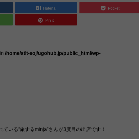
Hatena
Pocket
Pin it
 in
/home/stlt-eoj/ugohub.jp/public_html/wp-
れている“旅するminja”さんが3度目の出店です！