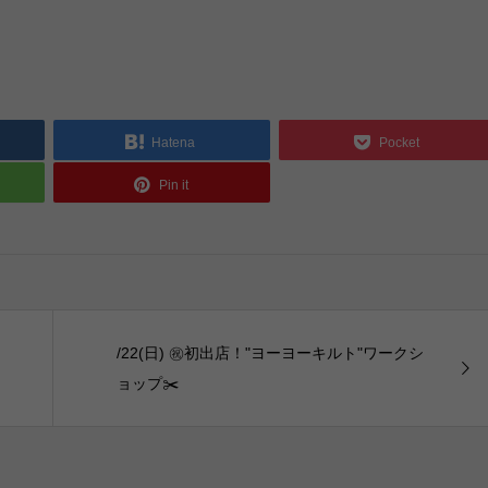
Hatena
Pocket
Pin it
/22(日) ㊗️初出店！"ヨーヨーキルト"ワークシ
ョップ✂️