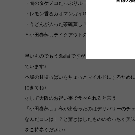
皆様の挑
・旬のタケノコたっぷりルーローハン
・レモン香るカオマンガイ🍋
・うどんが入った茶碗蒸し？！小田巻蒸し
＊小田巻蒸しテイクアウトの場合陶器のうつわをご
早いものでもう3回目ですが、暖かくなったのでア
ています♪
本場の甘塩っぱいをちょっとマイルドにするために
にきてね♪
そして大阪のお祝い事で食べられると言う
「小田巻蒸し」私が出会ったのはデリバリーのチ
なんだコレは！？と驚きはしたもののめっちゃ美
をご持参ください♪