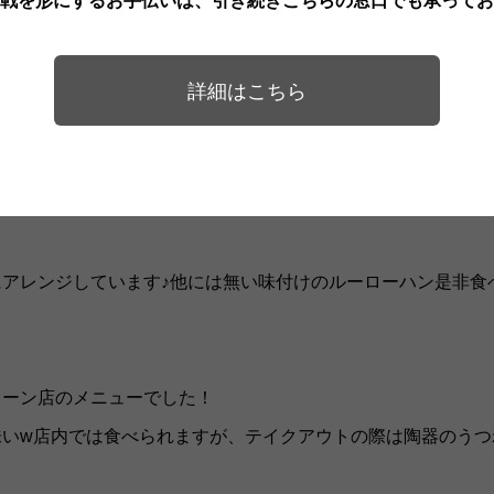
戦を形にするお手伝いは、引き続きこちらの窓口でも承ってお
詳細はこちら
持参ください♪
ジアンな感じで♪ルーローハンは旬のタケノコと椎茸が沢山入
アレンジしています♪他には無い味付けのルーローハン是非食
ェーン店のメニューでした！
味いw店内では食べられますが、テイクアウトの際は陶器のうつ