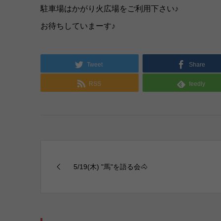
駐車場はかがり火広場をご利用下さい♪
お待ちしていまーす♪
Tweet
Share
RSS
feedly
5/19(木) "馬"を語る会🐴