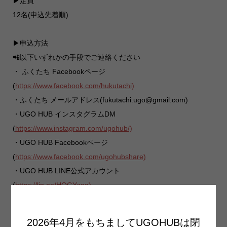
▶︎定員
12名(申込先着順)
▶︎申込方法
📲以下いずれかの手段でご連絡ください
・ ふくたち Facebookページ
(
https://www.facebook.com/hukutachi)
・ふくたち メールアドレス(fukutachi.ugo@gmail.com)
・UGO HUB インスタグラムDM
(
https://www.instagram.com/ugohub/)
・UGO HUB Facebookページ
(
https://www.facebook.com/ugohubshare)
・UGO HUB LINE公式アカウント
(
https://lin.ee/HOGYxea)
▶︎申込締切日時
2026年4月をもちましてUGOHUBは閉