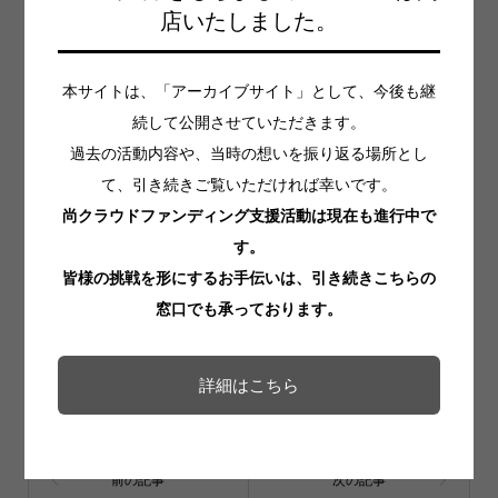
2022年7月21日(木) 21:59
店いたしました。
▶︎キャンセルについて
本サイトは、「アーカイブサイト」として、今後も継
2022年7月21日(木)22:00以降のキャンセル時は、キャンセル料
続して公開させていただきます。
2,000円を頂戴します。ご了承下さい。
過去の活動内容や、当時の想いを振り返る場所とし
(各種手配の都合上)
て、引き続きご覧いただければ幸いです。
尚クラウドファンディング支援活動は現在も進行中で
Tweet
Share
す。
皆様の挑戦を形にするお手伝いは、引き続きこちらの
Hatena
Pocket
窓口でも承っております。
RSS
feedly
詳細はこちら
Pin it