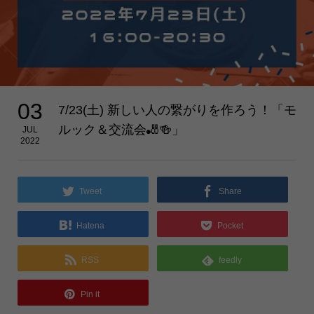
03
7/23(土) 新しい人の繋がりを作ろう！「モ
ルック＆交流会🎳🍻」
JUL
2022
Tweet
Share
Hatena
Pocket
RSS
feedly
Pin it