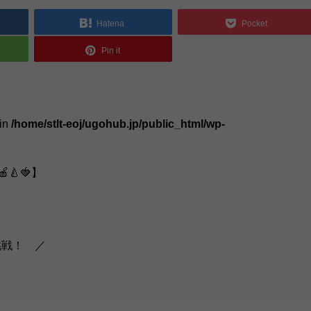
Hatena
Pocket
Pin it
 in
/home/stlt-eoj/ugohub.jp/public_html/wp-
🍐🍓】
挑戦！ ／