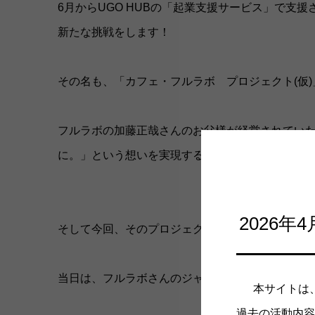
6月からUGO HUBの「起業支援サービス」で支
新たな挑戦をします！
その名も、「カフェ・フルラボ プロジェクト(仮)
フルラボの加藤正哉さんのお父様が経営されてい
に。」という想いを実現する空間を、2024年7月
2026
そして今回、そのプロジェクトの一環で「カフェ・フ
当日は、フルラボさんのジャムを使ったお菓子とドリ
本サイトは
過去の活動内容