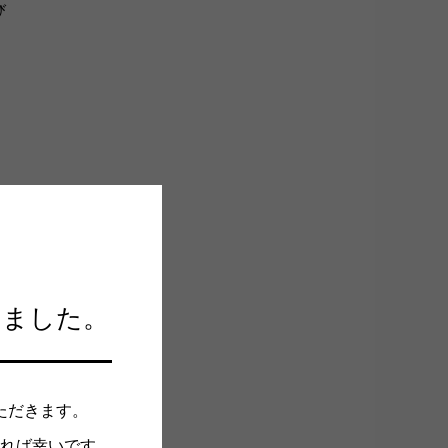
び
手
しました。
！
ただきます。
れば幸いです。