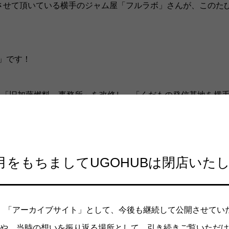
援させて頂いている横手のジャム屋「フルラボ」さんが、このた
」です！
た「旧加藤燃料 事務所」を改修し、「くだもの発信基地を横
オープン目処で造ります！
年4月をもちましてUGOHUBは閉店いた
ルラボ」の予定地の改修前内覧会を、7/15(土)に開催します
ンクも振る舞う予定です🍎🍐🍓
、「アーカイブサイト」として、今後も継続して公開させてい
や、当時の想いを振り返る場所として、引き続きご覧いただけ