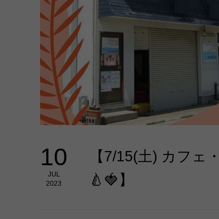
10
【7/15(土) カフ
JUL
🍐🍓】
2023