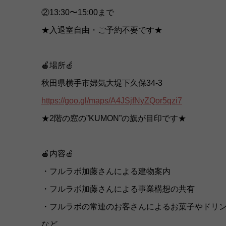
②13:30〜15:00まで
★入退室自由・ご予約不要です★
🍎場所🍎
秋田県横手市婦気大堤下久保34-3
https://goo.gl/maps/A4JSjfNyZQor5qzi7
★2階の窓の”KUMON”の旗が目印です★
🍎内容🍎
・フルラボ加藤さんによる建物案内
・フルラボ加藤さんによる事業構想の共有
・フルラボの常連のお客さんによるお菓子やドリ
など