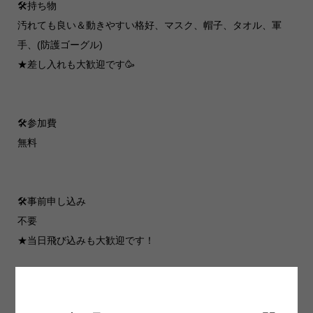
🛠️持ち物
汚れても良い＆動きやすい格好、マスク、帽子、タオル、軍
手、(防護ゴーグル)
★差し入れも大歓迎です🥳
🛠️参加費
無料
🛠️事前申し込み
不要
★当日飛び込みも大歓迎です！
🛠️お問い合わせ