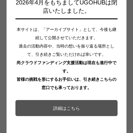
2026年4月をもちましてUGOHUBは閉
・フルラボFacebookページ(
https://www.facebook.com/frulabo)
店いたしました。
・フルラボインスタグラム
(
https://www.instagram.com/frulabo_yokote/)
・フルラボ携帯電話(
090-2609-9012
／店主加藤)
本サイトは、「アーカイブサイト」として、今後も継
・UGO HUBインスタグラム
続して公開させていただきます。
(
https://www.instagram.com/ugohub/)
過去の活動内容や、当時の想いを振り返る場所とし
・UGO HUBメールアドレス(ugohubshare@gmail.com)
て、引き続きご覧いただければ幸いです。
尚クラウドファンディング支援活動は現在も進行中で
す。
Tweet
Share
皆様の挑戦を形にするお手伝いは、引き続きこちらの
Hatena
Pocket
窓口でも承っております。
RSS
feedly
詳細はこちら
Pin it