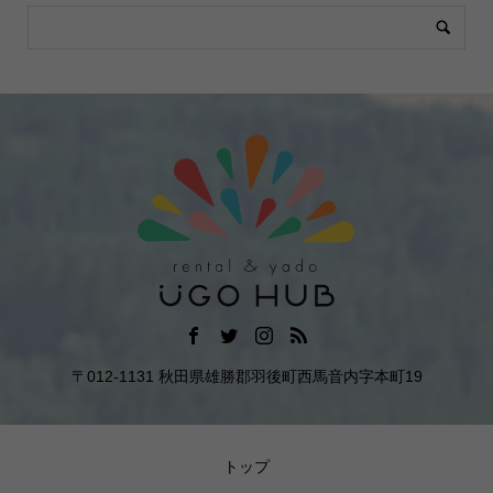
〒012-1131 秋田県雄勝郡羽後町西馬音内字本町19
トップ