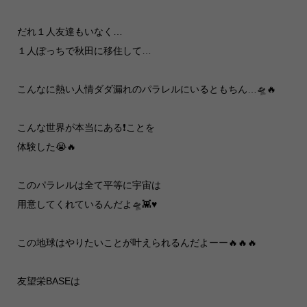
だれ１人友達もいなく…
１人ぽっちで秋田に移住して…
こんなに熱い人情ダダ漏れのパラレルにいるともちん…🛸🔥
こんな世界が本当にある❗ことを
体験した😭🔥
このパラレルは全て平等に宇宙は
用意してくれているんだよ🛸👾♥️
この地球はやりたいことが叶えられるんだよーー🔥🔥🔥
友望栄BASEは