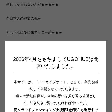
それしか言わないんだ🔥🔥🔥🔥🔥
全日本人の縄文の魂🔥
ともちんに愛に来てケロー🌈🔥🔥🔥
夜のカオス合宿も投稿するっぺよー🛸🔥👾
2026年4月をもちましてUGOHUBは閉
Tweet
Share
店いたしました。
Hatena
Pocket
本サイトは、「アーカイブサイト」として、今後も継
RSS
feedly
続して公開させていただきます。
過去の活動内容や、当時の想いを振り返る場所とし
Pin it
て、引き続きご覧いただければ幸いです。
尚クラウドファンディング支援活動は現在も進行中で