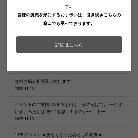
す。
皆様の挑戦を形にするお手伝いは、引き続きこちらの
窓口でも承っております。
最近のお知らせ一覧
お知らせ一覧
詳細はこちら
2026年4月末をもってUGO HUBを閉店することを決断
しました
2026.02.17
無料お悩み相談受け付けます
2025.11.25
イベントのご案内 12/9 熊と山と、火のそばで。 〜なぜ
いま、私たちは“野生”を思い出すのか〜 トー...
2025.11.13
11/9イベント 🔥炎をくぐった者たちの晩餐🔥