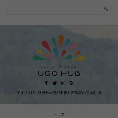
〒012-1131 秋田県雄勝郡羽後町西馬音内字本町19
トップ