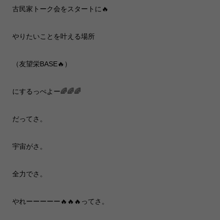
古民家トーク会をスタートに🔥
やりたいことを叶える場所
（友望栄BASE🔥）
にするっぺよー🌈🌈🌈
だってさ。
宇宙がさ。
全力でさ。
やれーーーーー🔥🔥🔥ってさ。