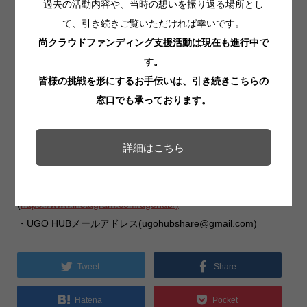
過去の活動内容や、当時の想いを振り返る場所とし
🍯事前申し込み
て、引き続きご覧いただければ幸いです。
不要
尚クラウドファンディング支援活動は現在も進行中で
★当日飛び込みや途中からのご参加も大歓迎です！
す。
皆様の挑戦を形にするお手伝いは、引き続きこちらの
窓口でも承っております。
🍯お問い合わせ
・フルラボCafe インスタグラム
(
https://www.instagram.com/frulabo_cafe)
詳細はこちら
・フルラボ携帯電話(
090-2609-9012
／店主加藤)
・UGO HUBインスタグラム
(
https://www.instagram.com/ugohub/)
・UGO HUBメールアドレス(ugohubshare@gmail.com)
Tweet
Share
Hatena
Pocket