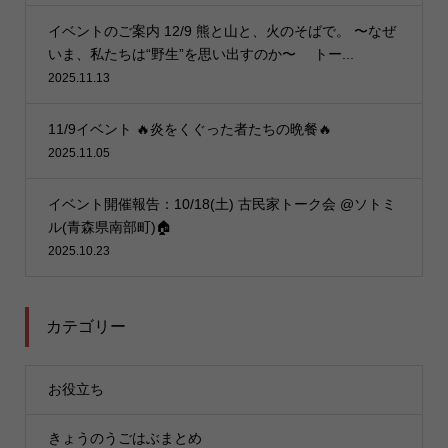
イベントのご案内 12/9 熊と山と、火のそばで。 〜なぜ
いま、私たちは“野生”を思い出すのか〜 トー...
2025.11.13
11/9イベント 🔥炎をくぐった者たちの晩餐🔥
2025.11.05
イベント開催報告：10/18(土) 古民家トーク会 @ソトミ
ル(青森県南部町)🏠
2025.10.23
カテゴリー
お役立ち
きょうのうごはぶまとめ