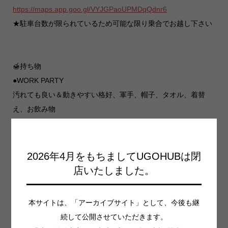
https://maps.app.goo.gl/VYJGPaoUPMDqQdnr6
★駐車台数が限られているため可能な限り乗合でお越し下さい
🍯持ち物
●WORK PARTY
汚れても良い＆動きやすい格好、軍手、帽子、タオル、着替
え、お飲み物
●BBQ
焼いて食べたい食材、お飲み物
2026年4月をもちましてUGOHUBは閉
店いたしました。
🍯参加費
無料
本サイトは、「アーカイブサイト」として、今後も継
続して公開させていただきます。