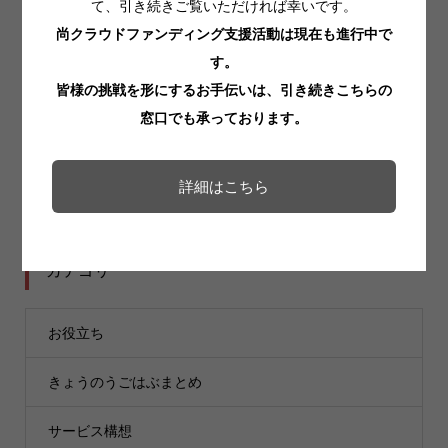
て、引き続きご覧いただければ幸いです。
2025.11.13
尚クラウドファンディング支援活動は現在も進行中で
す。
11/9イベント 🔥炎をくぐった者たちの晩餐🔥
皆様の挑戦を形にするお手伝いは、引き続きこちらの
2025.11.05
窓口でも承っております。
イベント開催報告：10/18(土) 古民家トーク会 @ソトミ
ル(青森県南部町)🏠
詳細はこちら
2025.10.23
カテゴリー
お役立ち
きょうのうごはぶまとめ
サービス構想