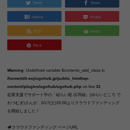
Tweet
Share
Hatena
Pocket
RSS
feedly
Pin it
Warning
: Undefined variable $contents_add_class in
/home/stlt-eoj/ugohub.jp/public_html/wp-
content/plugins/ugohub/ugohub.php
on line
31
起業支援でサポート中の「結らい処 出羽紬」(ゆらいどころ で
わつむぎ)さんが、5/17(土)20:00よりクラウドファンディング
を開始しました！
🏕️クラウドファンディング ページURL