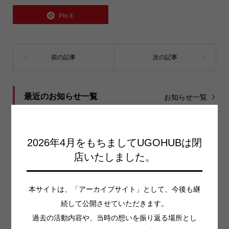
Pin it
最近のお知らせ一覧
お知らせ一覧
2026年4月末をもってUGO HUBを閉店することを決断
しました
2026年4月をもちましてUGOHUBは閉
2026.02.17
店いたしました。
無料お悩み相談受け付けます
本サイトは、「アーカイブサイト」として、今後も継
2025.11.25
続して公開させていただきます。
イベントのご案内 12/9 熊と山と、火のそばで。 〜なぜ
過去の活動内容や、当時の想いを振り返る場所とし
いま、私たちは“野生”を思い出すのか〜 トー...