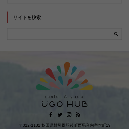
サイトを検索
〒012-1131 秋田県雄勝郡羽後町西馬音内字本町19